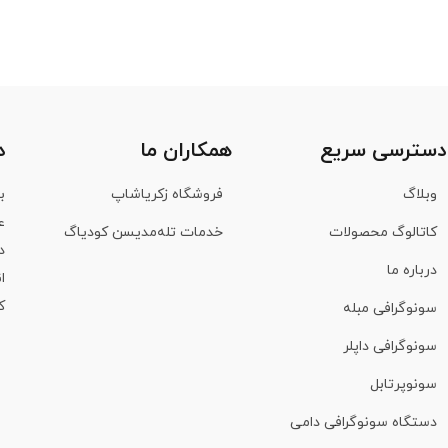
دسترسی سریع
همکاران ما
د
وبلاگ
فروشگاه زکریاشاپ
ع
کاتالوگ محصولات
خدمات تله‌مدیسن کودیاگ
د
درباره ما
ا
ک
سونوگرافی مبله
سونوگرافی داپلر
سونوپرتابل
دستگاه سونوگرافی دامی