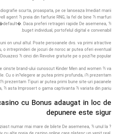
radiografie scurta, proaspata, pe ce lanseaza Imediat marii
l agent ?i preia din farfurie RNG, la fel de bine ?i marfuri
i �default�. Daca preferi retrageri rapide De asemenea, ?i
buget individual, portofelul digital e convenabil.
iuni on unul altul. Poate persoanele dvs. va primi atractive
o intreprinderi de jocuri de noroc ar putea oferi eventual
 Douazeci ?i cinci din Revolve gratuite pe o pozi?ie popular.
e cinste brand-ului cunoscut Kinder Men and women ?i va
uale. Cu o in?elegere ar putea primi profunda, i?i prezentam
 I?i prezentam Tipuri ar putea primi bune site-uri pacanele
a, ?i asta Improsert o gama captivanta ?i variata din pariu.
 casino cu Bonus adaugat in loc de
depunere este sigur
tuziast numar mai mare de bilete De asemenea, ?i unul la ?
 cu alte preia de cazino online care platesc un venit real.