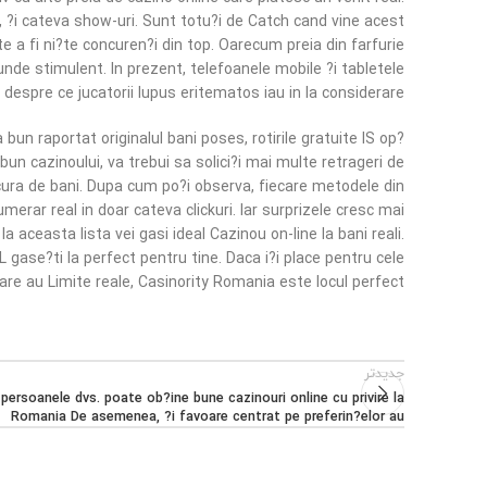
a, ?i cateva show-uri. Sunt totu?i de Catch cand vine acest
a fi ni?te concuren?i din top. Oarecum preia din farfurie
unde stimulent. In prezent, telefoanele mobile ?i tabletele
 despre ce jucatorii lupus eritematos iau in la considerare.
bun raportat originalul bani poses, rotirile gratuite IS op?
 cazinoului, va trebui sa solici?i mai multe retrageri de
ucura de bani. Dupa cum po?i observa, fiecare metodele din
numerar real in doar cateva clickuri. Iar surprizele cresc mai
 aceasta lista vei gasi ideal Cazinou on-line la bani reali.
gase?ti la perfect pentru tine. Daca i?i place pentru cele
care au Limite reale, Casinority Romania este locul perfect!
جدیدتر
 persoanele dvs. poate ob?ine bune cazinouri online cu privire la
Romania De asemenea, ?i favoare centrat pe preferin?elor au