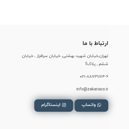
ارتباط با ما
تهران,خیابان شهید بهشتی, خیابان سرافراز , خیابان
ششم , پلاک5
۰۲۱-۸۸۷۳۱۱۷۴-۶
info@zakariaco.ir
واتساپ
اینستاگرام