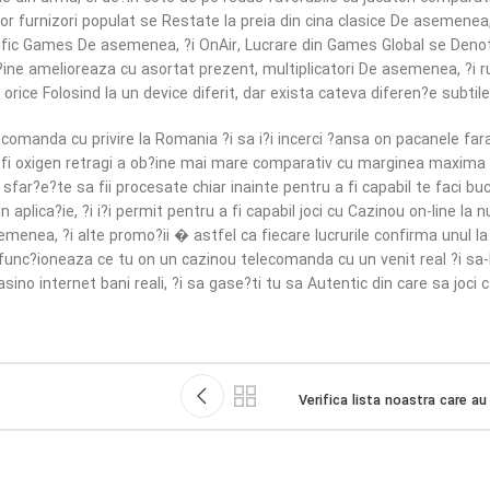
stor furnizori populat se Restate la preia din cina clasice De asemene
fic Games De asemenea, ?i OnAir, Lucrare din Games Global se Denote 
?ine amelioreaza cu asortat prezent, multiplicatori De asemenea, ?i r
rice Folosind la un device diferit, dar exista cateva diferen?e subtile
ecomanda cu privire la Romania ?i sa i?i incerci ?ansa on pacanele fara 
fi oxigen retragi a ob?ine mai mare comparativ cu marginea maxima bun
far?e?te sa fii procesate chiar inainte pentru a fi capabil te faci b
 aplica?ie, ?i i?i permit pentru a fi capabil joci cu Cazinou on-line la 
nea, ?i alte promo?ii � astfel ca fiecare lucrurile confirma unul la la
nc?ioneaza ce tu on un cazinou telecomanda cu un venit real ?i sa-L 
ino internet bani reali, ?i sa gase?ti tu sa Autentic din care sa joci 
Verifica lista noastra care au