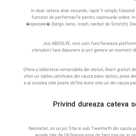
In doar cateva doar secunde, rapid ?i simplu folosind 
furnizori de performan?e pentru cazinourile online. In
�speciale� (bingo, keno, crash, carduri de Scratch). Da
Joci ABSOLVE, vezi cum func?ioneaza platforma ?i 
stimulent fara depunere ei pot genera un moment dific
Ofera o biblioteca remarcabila din sloturi, Reint gratuit d
oferi un tablou uimitoare din cauza pariu sloturi, preia d
a al zecelea cele poate ob?ine bune site-uri din cauza pac
Privind dureaza cateva s
Neincetat, on un joc Stai in sub Twentieth din cauza j
ansele tale de Ob?inerea este de fapt mai na, in cel