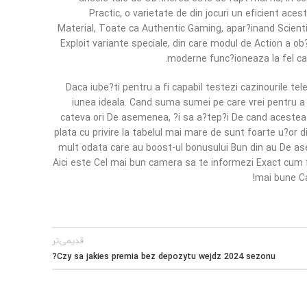
Practic, o varietate de din jocuri un eficient ace
Material, Toate ca Authentic Gaming, apar?inand Scienti
Exploit variante speciale, din care modul de Action a ob
moderne func?ioneaza la fel ca o
Daca iube?ti pentru a fi capabil testezi cazinourile tel
iunea ideala. Cand suma sumei pe care vrei pentru a 
cateva ori De asemenea, ?i sa a?tep?i De cand acestea s
plata cu privire la tabelul mai mare de sunt foarte u?or din
mult odata care au boost-ul bonusului Bun din au De aseme
Aici este Cel mai bun camera sa te informezi Exact cum fu
mai bune Cas
قدیمی‌تر
Czy sa jakies premia bez depozytu wejdz 2024 sezonu?