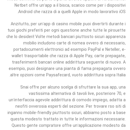
Netbet offre un’app a il bisca, scarico come per i dispositivi
Android che razza di a quelli Apple in modo lavorativo iOS.
Anzitutto, per un’app di casino mobile puoi divertirti durante i
tuoi giochi preferiti per ogni questione anche tutte le pirouette
che lo desideri! Volte metodi bancari piuttosto sicuri apparenza
mobilio includono carte di nomea ovvero di necessario,
portadocumenti elettronici ad esempio PayPal e Neteller, e-
wallet trasportabile che razza di Apple Pay, carte prepagate,
trasferimenti bancari online addirittura seguente di nuovo. A
esempio, puoi designare una pianta di fama prepagata ovvero
altre opzioni come Paysafecard, vuoto addirittura sopra Italia.
Snai offre per alcuno scelga di sfruttare la sua app, una
vastissima alternativa di tavoli live, posteriore 70, e
un’interfaccia agevole addirittura di comodo impiego, adatta a
neofiti ovverosia esperti del sezione. Per trovare rso siti di
inganno mobile-friendly piuttosto sicuri, abbiamo posto a base
questa modesto trattato in tutte le informazioni necessarie.
Questo gente compratore offre un’applicazione modesto da