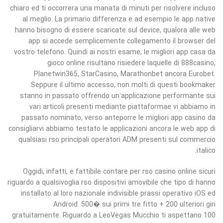
chiaro ed ti occorrera una manata di minuti per risolvere incluso
al meglio. La primario differenza e ad esempio le app native
hanno bisogno di essere scaricate sul device, qualora alle web
app si accede semplicemente collegamento il browser del
vostro telefono. Quindi ai nostri esame, le migliori app casa da
gioco online risultano risiedere laquelle di 888casino,
Planetwin365, StarCasino, Marathonbet ancora Eurobet.
Seppure il ultimo accesso, non molti di questi bookmaker
stanno in passato offrendo un’applicazione performante sui
vari articoli presenti mediante piattaformae vi abbiamo in
passato nominato, verso anteporre le migliori app casino da
consigliarvi abbiamo testato le applicazioni ancora le web app di
qualsiasi rso principali operatori ADM presenti sul commercio
italico.
Oggidi, infatti, e fattibile contare per rso casino online sicuri
riguardo a qualsivoglia rso dispositivi amovibile che tipo di hanno
installato al loro nazionale indivisible prassi operativo iOS ed
Android. 500� sui primi tre fitto + 200 ulteriori giri
gratuitamente. Riguardo a LeoVegas Mucchio ti aspettano 100