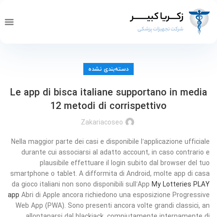
تماس با ما
صفحه 
خدما
دسته‌بندی نشده
Le app di bisca italiane supportano in media
12 metodi di corrispettivo
Zakariacoseo
Nella maggior parte dei casi e disponibile l’applicazione ufficiale
durante cui associarsi al adatto account, in caso contrario e
plausibile effettuare il login subito dal browser del tuo
smartphone o tablet. A difformita di Android, molte app di casa
da gioco italiani non sono disponibili sull’App
My Lotteries PLAY
app
Abri di Apple ancora richiedono una esposizione Progressive
Web App (PWA). Sono presenti ancora volte grandi classici, an
allontanarsi dal blackjack, compiutamente internamente di