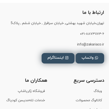
ارتباط با ما
تهران,خیابان شهید بهشتی, خیابان سرافراز , خیابان ششم , پلاک5
۰۲۱-۸۸۷۳۱۱۷۴-۶
info@zakariaco.ir
واتساپ
اینستاگرام
دسترسی سریع
همکاران ما
وبلاگ
فروشگاه زکریاشاپ
کاتالوگ محصولات
خدمات تله‌مدیسن کودیاگ