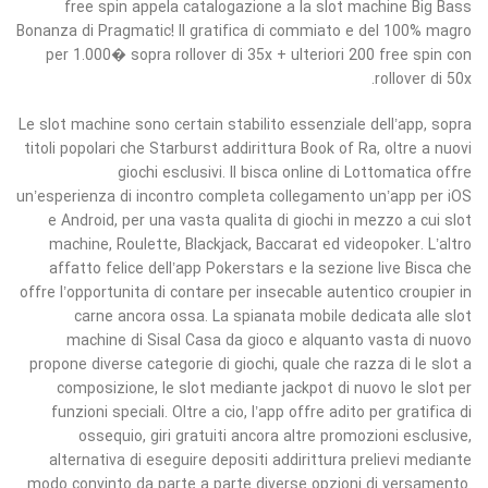
free spin appela catalogazione a la slot machine Big Bass
Bonanza di Pragmatic! Il gratifica di commiato e del 100% magro
per 1.000� sopra rollover di 35x + ulteriori 200 free spin con
rollover di 50x.
Le slot machine sono certain stabilito essenziale dell’app, sopra
titoli popolari che Starburst addirittura Book of Ra, oltre a nuovi
giochi esclusivi. Il bisca online di Lottomatica offre
un’esperienza di incontro completa collegamento un’app per iOS
e Android, per una vasta qualita di giochi in mezzo a cui slot
machine, Roulette, Blackjack, Baccarat ed videopoker. L’altro
affatto felice dell’app Pokerstars e la sezione live Bisca che
offre l’opportunita di contare per insecable autentico croupier in
carne ancora ossa. La spianata mobile dedicata alle slot
machine di Sisal Casa da gioco e alquanto vasta di nuovo
propone diverse categorie di giochi, quale che razza di le slot a
composizione, le slot mediante jackpot di nuovo le slot per
funzioni speciali. Oltre a cio, l’app offre adito per gratifica di
ossequio, giri gratuiti ancora altre promozioni esclusive,
alternativa di eseguire depositi addirittura prelievi mediante
modo convinto da parte a parte diverse opzioni di versamento.