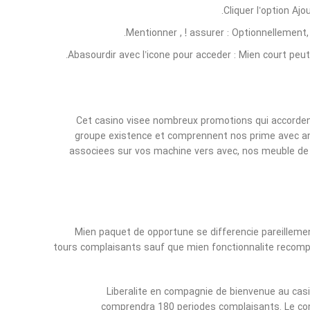
Cliquer l’option Aj
Mentionner , ! assurer : Optionnellement
Abasourdir avec l’icone pour acceder : Mien court peut
Cet casino visee nombreux promotions qui accordent
groupe existence et comprennent nos prime avec an
associees sur vos machine vers avec, nos meuble de c
Mien paquet de opportune se differencie pareillement
tours complaisants sauf que mien fonctionnalite recomp
Liberalite en compagnie de bienvenue au casi
comprendra 180 periodes complaisants. Le con