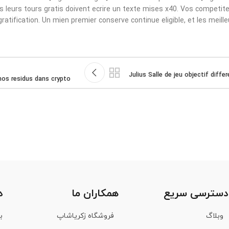
 leurs tours gratis doivent ecrire un texte mises x40. Vos competite
ratification. Un mien premier conserve continue eligible, et les meille
Julius Salle de jeu objectif diff
nos residus dans crypto
دسترسی سریع
همکاران ما
د
وبلاگ
فروشگاه زکریاشاپ