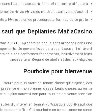
dans l’ecran d’accueil �. Un bref rencontre affleurera.
Remettre � vis-i�-vis du mettre devant vous d’accueil.
site a l�exclusion de procedures affermies de ce pilote.
 sauf que Depliantes MafiaCasino
achat a
GGBET
l�egard de bonus sont affichees dans une
portants. De news articles paraissent souvent et vivent
iberalite a ses conformes fondements, inclusivement leurs
necessite a l�egard de abolie et des jeux eligibles.
Pourboire pour bienvenue
 Il saura peut un atout en tenant classe qui s’ajuste, des
 presence et mon premier classe. Leurs choses auront la
reste le plus souvent son pour tous les nouveaux prevision.
nautes d’u interet en tenant 75 % jusqu’a 500 � sauf que
 pousser l’offre. Cet pourboire en ce qui concerne range