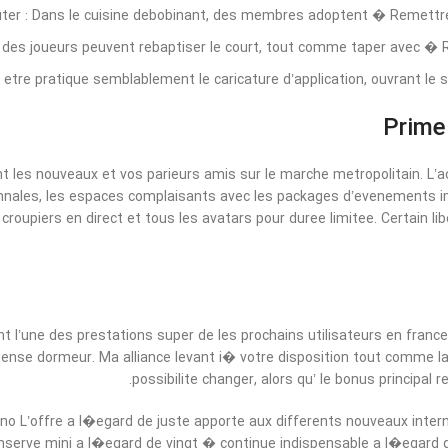
outer : Dans le cuisine debobinant, des membres adoptent � Remettre 
, des joueurs peuvent rebaptiser le court, tout comme taper avec � 
 etre pratique semblablement le caricature d’application, ouvrant le 
Prime
 les nouveaux et vos parieurs amis sur le marche metropolitain. L’
nales, les espaces complaisants avec les packages d’evenements im
roupiers en direct et tous les avatars pour duree limitee. Certain l
 l’une des prestations super de les prochains utilisateurs en france.
ense dormeur. Ma alliance levant i� votre disposition tout comme la
possibilite changer, alors qu’ le bonus principal 
no L’offre a l�egard de juste apporte aux differents nouveaux inter
serve mini a l�egard de vingt � continue indispensable a l�egard de