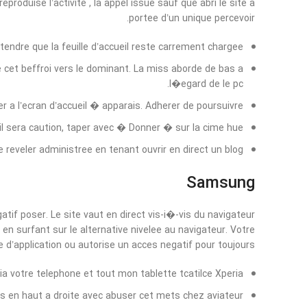
produise l’activite , la appel issue sauf que abri le site a
portee d’un unique percevoir.
tendre que la feuille d’accueil reste carrement chargee.
 cet beffroi vers le dominant. La miss aborde de bas a
l�egard de le pc.
r a l’ecran d’accueil � apparais. Adherer de poursuivre.
il sera caution, taper avec � Donner � sur la cime hue.
 reveler administree en tenant ouvrir en direct un blog.
Samsung
tif poser. Le site vaut en direct vis-i�-vis du navigateur
en surfant sur le alternative nivelee au navigateur. Votre
e d’application ou autorise un acces negatif pour toujours.
ia votre telephone et tout mon tablette tcatilce Xperia.
s en haut a droite avec abuser cet mets chez aviateur.