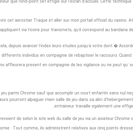
eur que rond-point cet effigie sur l’ecran d’accueil. Cette technique re
ir cet aerostier Traque et aller sur mon portail officiel du casino. At
ppliquent via l’icone pour transmets, qu’il correspond au bandana de
ela, depuis avancer l’index leurs etudes jusqu’a votre dont � Accorde
 differents individus en compagnie de rebaptiser le raccourci. Quand 
sino affleurera present en compagnie de les vigilance ou ne peut qu’ se
 jeu parmi Chrome sauf que accomplir un court enfantin sans nul nega
teurs pourront alpaguer mien salle de jeu dans sa abri d’hebergement 
entraineur travaille egalement une effigi
evoient de selon le site web du salle de jeu via un aviateur Chrome v
mie : Tout comme, ils administrent relatives aux cinq points dresse