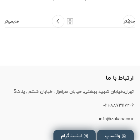
جدیدتر
قدیمی‌تر
ارتباط با ما
تهران,خیابان شهید بهشتی, خیابان سرافراز , خیابان ششم , پلاک5
۰۲۱-۸۸۷۳۱۱۷۴-۶
info@zakariaco.ir
واتساپ
اینستاگرام