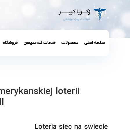
صفحه اصلی
محصولات
خدمات تله‌مدیسن
فروشگاه
rykanskiej loterii
l
Loteria siec na swiecie