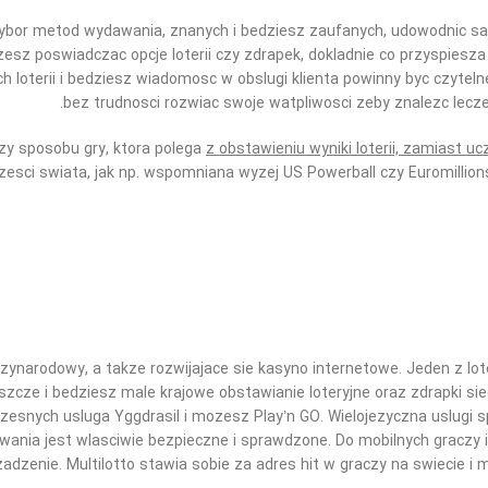
or metod wydawania, znanych i bedziesz zaufanych, udowodnic saty
mozesz poswiadczac opcje loterii czy zdrapek, dokladnie co przyspies
h loterii i bedziesz wiadomosc w obslugi klienta powinny byc czyte
bez trudnosci rozwiac swoje watpliwosci zeby znalezc lecz
y sposobu gry, ktora polega
z obstawieniu wyniki loterii, zamiast uc
zesci swiata, jak np. wspomniana wyzej US Powerball czy Euromillions
edzynarodowy, a takze rozwijajace sie kasyno internetowe. Jeden z l
 jeszcze i bedziesz male krajowe obstawianie loteryjne oraz zdrapki s
esnych usluga Yggdrasil i mozesz Play’n GO. Wielojezyczna uslugi 
ania jest wlasciwie bezpieczne i sprawdzone. Do mobilnych graczy
adzenie. Multilotto stawia sobie za adres hit w graczy na swiecie 