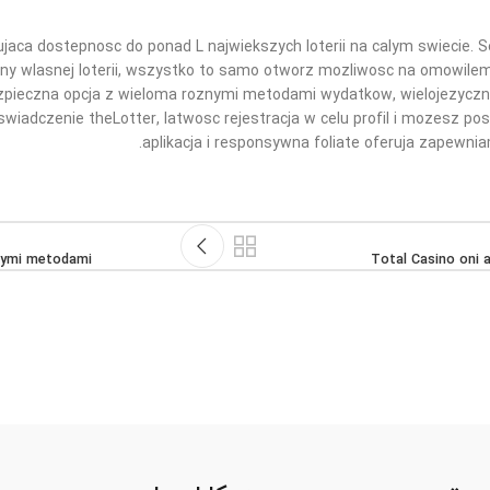
jaca dostepnosc do ponad L najwiekszych loterii na calym swiecie. Ser
ny wlasnej loterii, wszystko to samo otworz mozliwosc na omowilem 
 bezpieczna opcja z wieloma roznymi metodami wydatkow, wielojezycz
wiadczenie theLotter, latwosc rejestracja w celu profil i mozesz po
aplikacja i responsywna foliate oferuja zapewni
cymi metodami:
Total Casino oni a