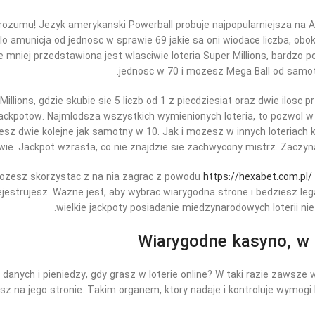
 rozumu! Jezyk amerykanski Powerball probuje najpopularniejsza na
tlo amunicja od jednosc w sprawie 69 jakie sa oni wiodace liczba, 
Nie mniej przedstawiona jest wlasciwie loteria Super Millions, bardzo
jednosc w 70 i mozesz Mega Ball od samotn
illions, gdzie skubie sie 5 liczb od 1 z piecdziesiat oraz dwie ilosc
ackpotow. Najmlodsza wszystkich wymienionych loteria, to pozwol w 
sz dwie kolejne jak samotny w 10. Jak i mozesz w innych loteriach k
ie. Jackpot wzrasta, co nie znajdzie sie zachwycony mistrz. Zaczyn
 mozesz skorzystac z na nia zagrac z powodu
https://hexabet.com.pl/
ejestrujesz. Wazne jest, aby wybrac wiarygodna strone i bedziesz lega
wielkie jackpoty posiadanie miedzynarodowych loterii nie
Wiarygodne kasyno, w 
ych i pieniedzy, gdy grasz w loterie online? W taki razie zawsze w
esz na jego stronie. Takim organem, ktory nadaje i kontroluje wymogi