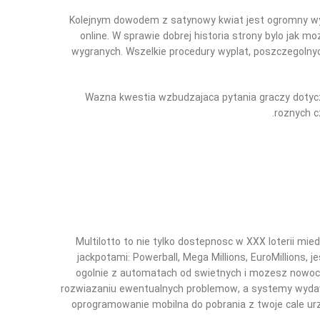
Kolejnym dowodem z satynowy kwiat jest ogromny wyb
online. W sprawie dobrej historia strony bylo jak 
wygranych. Wszelkie procedury wyplat, poszczegolnyc
Wazna kwestia wzbudzajaca pytania graczy dotycz
roznych c
Multilotto to nie tylko dostepnosc w XXX loterii mi
jackpotami: Powerball, Mega Millions, EuroMillions,
ogolnie z automatach od swietnych i mozesz nowocz
rozwiazaniu ewentualnych problemow, a systemy wydaw
oprogramowanie mobilna do pobrania z twoje cale urz