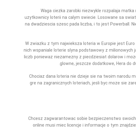
Waga ciezka zarobki niezwykle rozpalaja matka
uzytkownicy loterii na calym swiecie. Losowane sa swia
na dwadziescia szesc pada liczba, i to jest Powerball. 
W zwiazku z tym najwieksza loteria w Europie jest Euro M
nich wspaniale loterie slyna podstawowy z milionowych j
liczb poniewaz niezamezny z piecdziesiat dolarow i moze
glowne, jeszcze dodatkowe, Hera do dw
Chociaz dana loteria nie dzieje sie na twoim narodu
gre na zagranicznych loteriach, jesli byc moze sie zar
Chcesz zagwarantowac sobie bezpieczenstwo swoich dan
online musi miec licencje i informacje o tym znajdzi