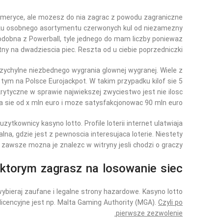
 Ameryce, ale mozesz do nia zagrac z powodu zagraniczne
oboku osobnego asortymentu czerwonych kul od niezamezny
 podobna z Powerball, tyle jednego do mam liczby poniewaz
y na dwadziescia piec. Reszta od u ciebie poprzedniczki.
 przychylne niezbednego wygrania glownej wygranej. Wiele z
tym na Polsce Eurojackpot. W takim przypadku kilof sie 5
rytyczne w sprawie najwiekszej zwyciestwo jest nie ilosc
a sie od x mln euro i moze satysfakcjonowac 90 mln euro.
uzytkownicy kasyno lotto. Profile loterii internet ulatwiaja
lna, gdzie jest z pewnoscia interesujaca loterie. Niestety
 zawsze mozna je znalezc w witryny jesli chodzi o graczy.
ktorym zagrasz na losowanie siec
ybieraj zaufane i legalne strony hazardowe. Kasyno lotto
 licencyjne jest np. Malta Gaming Authority (MGA).
Czyli po
pierwsze zezwolenie.