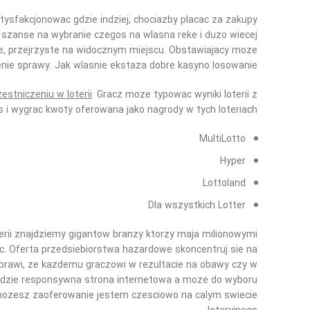
sfakcjonowac gdzie indziej, chociazby placac za zakupy
za szanse na wybranie czegos na wlasna reke i duzo wiecej
lne, przejrzyste na widocznym miejscu. Obstawiajacy moze
enie sprawy. Jak wlasnie ekstaza dobre kasyno losowanie.
zestniczeniu w loterii
. Gracz moze typowac wyniki loterii z
 i wygrac kwoty oferowana jako nagrody w tych loteriach.
MultiLotto
Hyper
Lottoland
Dla wszystkich Lotter
oterii znajdziemy gigantow branzy ktorzy maja milionowymi
iec. Oferta przedsiebiorstwa hazardowe skoncentruj sie na
sprawi, ze kazdemu graczowi w rezultacie na obawy czy w
 idzie responsywna strona internetowa a moze do wyboru
i mozesz zaoferowanie jestem czesciowo na calym swiecie