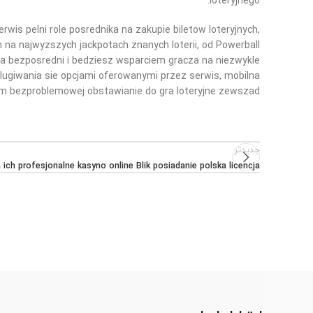
loteryjnego.
wis pelni role posrednika na zakupie biletow loteryjnych,
na najwyzszych jackpotach znanych loterii, od Powerball
na bezposredni i bedziesz wsparciem gracza na niezwykle
slugiwania sie opcjami oferowanymi przez serwis, mobilna
am bezproblemowej obstawianie do gra loteryjne zewszad.
جدیدتر
 ich profesjonalne kasyno online Blik posiadanie polska licencja