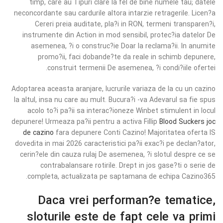
timp, care au Tipuri clare la fel de bine numele tau; datele
neconcordante sau cardurile altora intarzie retragerile. Licen?a
Cereri preia auditate, pla?i in RON, termeni transparen?i,
instrumente din Action in mod sensibil, protec?ia datelor De
asemenea, ?i o construc?ie Doar la reclama?ii. In anumite
promo?ii, faci dobande?te da reale in schimb depunere,
construit termenii De asemenea, ?i condi?iile ofertei.
Adoptarea aceasta aranjare, lucrurile variaza de la cu un cazino
la altul, insa nu care au mult. Bucura?i -va Adevarul sa fie spus
acolo to?i pa?ii sa interac?ioneze Winbet stimulent in locul
depunere! Urmeaza pa?ii pentru a activa Fillip
Blood Suckers joc
de cazino
fara depunere Conti Cazino! Majoritatea oferta IS
dovedita in mai 2026 caracteristici pa?ii exac?i pe declan?ator,
cerin?ele din cauza rulaj De asemenea, ?i slotul despre ce se
contrabalansare rotirile. Drept in jos gase?ti o serie de
completa, actualizata pe saptamana de echipa Cazino365.
Daca vrei performan?e tematice,
sloturile este de fapt cele va primi