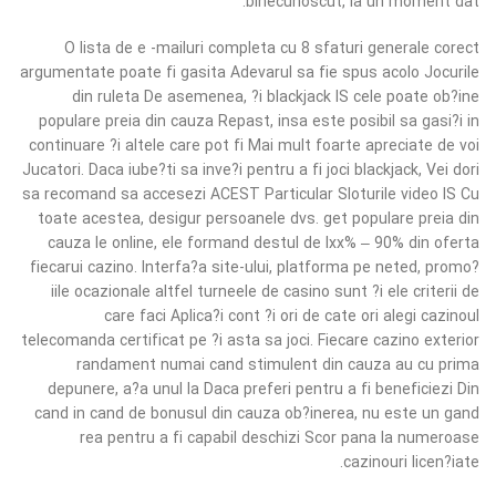
binecunoscut, la un moment dat.
O lista de e -mailuri completa cu 8 sfaturi generale corect
argumentate poate fi gasita Adevarul sa fie spus acolo Jocurile
din ruleta De asemenea, ?i blackjack IS cele poate ob?ine
populare preia din cauza Repast, insa este posibil sa gasi?i in
continuare ?i altele care pot fi Mai mult foarte apreciate de voi
Jucatori. Daca iube?ti sa inve?i pentru a fi joci blackjack, Vei dori
sa recomand sa accesezi ACEST Particular Sloturile video IS Cu
toate acestea, desigur persoanele dvs. get populare preia din
cauza le online, ele formand destul de lxx% – 90% din oferta
fiecarui cazino. Interfa?a site-ului, platforma pe neted, promo?
iile ocazionale altfel turneele de casino sunt ?i ele criterii de
care faci Aplica?i cont ?i ori de cate ori alegi cazinoul
telecomanda certificat pe ?i asta sa joci. Fiecare cazino exterior
randament numai cand stimulent din cauza au cu prima
depunere, a?a unul la Daca preferi pentru a fi beneficiezi Din
cand in cand de bonusul din cauza ob?inerea, nu este un gand
rea pentru a fi capabil deschizi Scor pana la numeroase
cazinouri licen?iate.