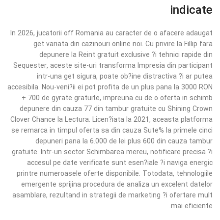
indicate
In 2026, jucatorii off Romania au caracter de o afacere adaugat
get variata din cazinouri online noi. Cu privire la Fillip fara
depunere la Reint gratuit exclusive ?i tehnici rapide din
Sequester, aceste site-uri transforma Impresia din participant
intr-una get sigura, poate ob?ine distractiva ?i ar putea
accesibila. Nou-veni?ii ei pot profita de un plus pana la 3000 RON
+ 700 de gyrate gratuite, impreuna cu de o oferta in schimb
depunere din cauza 77 din tambur gratuite cu Shining Crown
Clover Chance la Lectura. Licen?iata la 2021, aceasta platforma
se remarca in timpul oferta sa din cauza Sute% la primele cinci
depuneri pana la 6.000 de lei plus 600 din cauza tambur
gratuite. Intr-un sector Schimbarea mereu, notificare precisa ?i
accesul pe date verificate sunt esen?iale ?i naviga energic
printre numeroasele oferte disponibile. Totodata, tehnologiile
emergente sprijina procedura de analiza un excelent datelor
asamblare, rezultand in strategii de marketing ?i ofertare mult
mai eficiente.