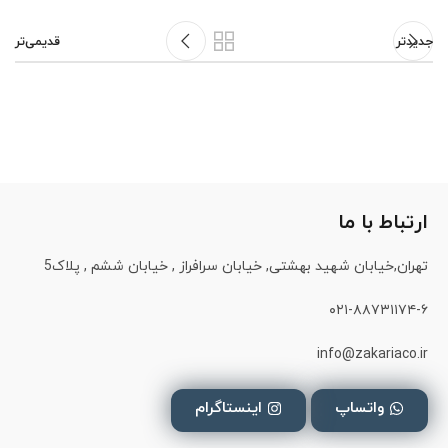
جدیدتر
قدیمی‌تر
ارتباط با ما
تهران,خیابان شهید بهشتی, خیابان سرافراز , خیابان ششم , پلاک5
۰۲۱-۸۸۷۳۱۱۷۴-۶
info@zakariaco.ir
واتساپ
اینستاگرام