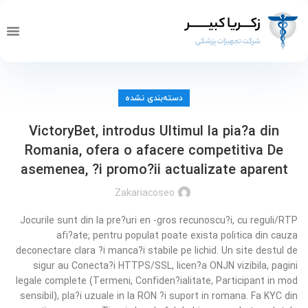
تماس با ما
صفحه 
خدما
دسته‌بندی نشده
VictoryBet, introdus Ultimul la pia?a din
Romania, ofera o afacere competitiva De
asemenea, ?i promo?ii actualizate aparent
Zakariacoseo
Jocurile sunt din la pre?uri en -gros recunoscu?i, cu reguli/RTP
afi?ate; pentru populat poate exista politica din cauza
deconectare clara ?i manca?i stabile pe lichid. Un site destul de
sigur au Conecta?i HTTPS/SSL, licen?a ONJN vizibila, pagini
legale complete (Termeni, Confiden?ialitate, Participant in mod
sensibil), pla?i uzuale in la RON ?i suport in romana. Fa KYC din