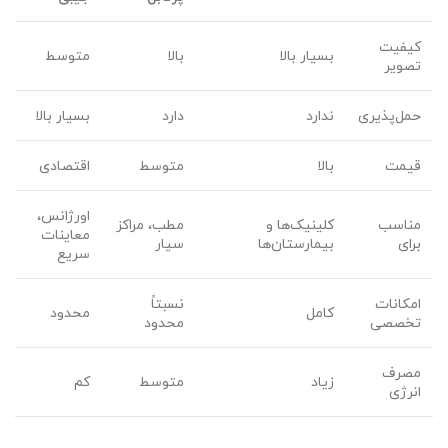
کیفیت
بسیار بالا
بالا
متوسط
تصویر
حمل‌پذیری
ندارد
دارد
بسیار بالا
قیمت
بالا
متوسط
اقتصادی
اورژانس،
مناسب
کلینیک‌ها و
مطب، مراکز
معاینات
برای
بیمارستان‌ها
سیار
سریع
امکانات
نسبتاً
کامل
محدود
تخصصی
محدود
مصرف
زیاد
متوسط
کم
انرژی