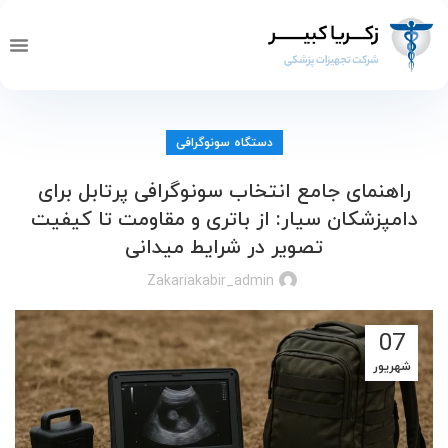
تماس با ما
صفحه 
خدما
دستگاه سونوگرافی
راهنمای جامع انتخاب سونوگرافی پرتابل برای
دامپزشکان سیار: از باتری و مقاومت تا کیفیت
تصویر در شرایط میدانی
Zakariakabir_admin
07
شهریور