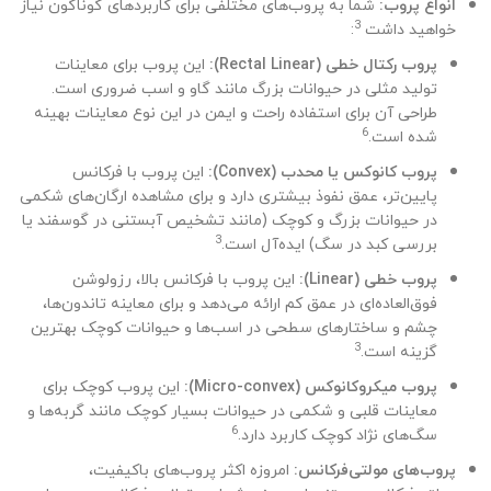
انواع پروب:
شما به پروب‌های مختلفی برای کاربردهای گوناگون نیاز
3
خواهید داشت
:
پروب رکتال خطی (Rectal Linear):
این پروب برای معاینات
تولید مثلی در حیوانات بزرگ مانند گاو و اسب ضروری است.
طراحی آن برای استفاده راحت و ایمن در این نوع معاینات بهینه
6
شده است.
پروب کانوکس یا محدب (Convex):
این پروب با فرکانس
پایین‌تر، عمق نفوذ بیشتری دارد و برای مشاهده ارگان‌های شکمی
در حیوانات بزرگ و کوچک (مانند تشخیص آبستنی در گوسفند یا
3
بررسی کبد در سگ) ایده‌آل است.
پروب خطی (Linear):
این پروب با فرکانس بالا، رزولوشن
فوق‌العاده‌ای در عمق کم ارائه می‌دهد و برای معاینه تاندون‌ها،
چشم و ساختارهای سطحی در اسب‌ها و حیوانات کوچک بهترین
3
گزینه است.
پروب میکروکانوکس (Micro-convex):
این پروب کوچک برای
معاینات قلبی و شکمی در حیوانات بسیار کوچک مانند گربه‌ها و
6
سگ‌های نژاد کوچک کاربرد دارد.
پروب‌های مولتی‌فرکانس:
امروزه اکثر پروب‌های باکیفیت،