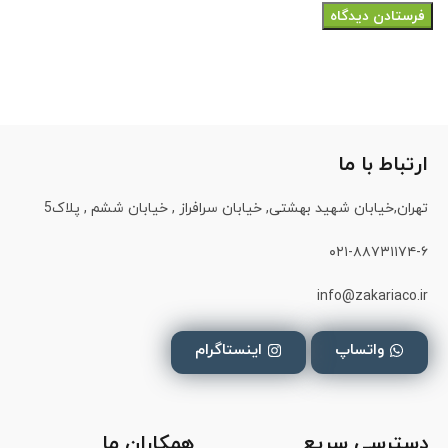
ارتباط با ما
تهران,خیابان شهید بهشتی, خیابان سرافراز , خیابان ششم , پلاک5
۰۲۱-۸۸۷۳۱۱۷۴-۶
info@zakariaco.ir
واتساپ
اینستاگرام
دسترسی سریع
همکاران ما