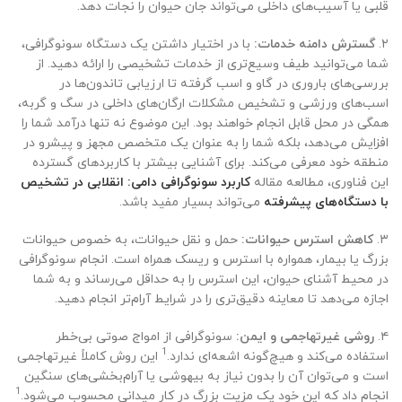
قلبی یا آسیب‌های داخلی می‌تواند جان حیوان را نجات دهد.
۲.
گسترش دامنه خدمات:
با در اختیار داشتن یک دستگاه سونوگرافی،
شما می‌توانید طیف وسیع‌تری از خدمات تشخیصی را ارائه دهید. از
بررسی‌های باروری در گاو و اسب گرفته تا ارزیابی تاندون‌ها در
اسب‌های ورزشی و تشخیص مشکلات ارگان‌های داخلی در سگ و گربه،
همگی در محل قابل انجام خواهند بود. این موضوع نه تنها درآمد شما را
افزایش می‌دهد، بلکه شما را به عنوان یک متخصص مجهز و پیشرو در
منطقه خود معرفی می‌کند. برای آشنایی بیشتر با کاربردهای گسترده
این فناوری، مطالعه مقاله
کاربرد سونوگرافی دامی: انقلابی در تشخیص
با دستگاه‌های پیشرفته
می‌تواند بسیار مفید باشد.
۳.
کاهش استرس حیوانات:
حمل و نقل حیوانات، به خصوص حیوانات
بزرگ یا بیمار، همواره با استرس و ریسک همراه است. انجام سونوگرافی
در محیط آشنای حیوان، این استرس را به حداقل می‌رساند و به شما
اجازه می‌دهد تا معاینه دقیق‌تری را در شرایط آرام‌تر انجام دهید.
۴.
روشی غیرتهاجمی و ایمن:
سونوگرافی از امواج صوتی بی‌خطر
1
استفاده می‌کند و هیچ‌گونه اشعه‌ای ندارد.
این روش کاملاً غیرتهاجمی
است و می‌توان آن را بدون نیاز به بیهوشی یا آرام‌بخشی‌های سنگین
1
انجام داد که این خود یک مزیت بزرگ در کار میدانی محسوب می‌شود.