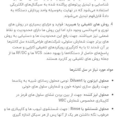
شناسایی و تبدیل پرتوهای پراکنده شده به سیگنال‌های الکتریکی
استفاده می‌شود که در نهایت به‌وسیله واحد پردازش دستگاه به
دادۀ قابل‌فهم تبدیل می‌شوند.
روش های تلفیقی یا هیبرید:
فواید و مزایای بسیاری در روش های
نوری و امپدانسی وجود دارد اما این روش ها دارای محدودیت و نقاط
ضعفی نیز میباشند. جهت رفع این محدودیت ها و دستیابی به روش
های برتر جهت شمارش سلولی، شرکت‌های طراحی‌کننده سل کانترها
بر آن شدند تا با به کارگیری رویکردهای تلفیقی کارایی و صحت
پاسخ‌های حاصل از دستگاه‌ها را بهبود دهند. VCS ها و RF/DC ها از
جمله روش های تلفیقی پر کاربرد هستند.
مواد مورد نیاز در سل کانترها
محلول ایزتون یا
Diluent
: نوعی محلول رسانای شبیه به پلاسما
جهت رقیق سازی نمونه خون و شمارش سلول های خونی
محلول لیز کننده:
جهت از بین بردن غشای سلول های قرمز در
کاپیلاری مخصوص شمارش WBC
محلول شستشو یا
Rinse
:
جهت شستشوی تیوب ها و کاپیلاری ها و
مرطوب نگه داشتن هر یک از آنها پس از هر سیکل اندازه گیری