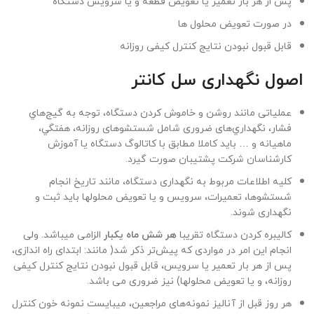
پس از هر بار تعمیر یا تعویض قطعه و یا سرویس دستگاه
در صورت تعویض محلول ها
قابل قبول نبودن نتایج کنترل کیفی روزانه
اصول نگهداری سل کانتر
عملیاتی مانند روشن و خاموش کردن دستگاه، توجه به گيج‌هاي
فشار، نگهداري‌های ضروری شامل شستشوهای روزانه، هفتگي،
ماهيانه و … باید کاملا مطابق با كاتالوگ دستگاه يا آموزش
كارشناسان شركت پشتيبان صورت گيرد.
کليه اطلاعات مربوط به نگهداری دستگاه، مانند تاريخ انجام
شستشوها، تعميرات، سرويس و يا تعويض محلولها باید ثبت و
نگهداری شوند.
کالیبره کردن دستگاه تقریبا
هر شش ماه
يکبار
الزامی میباشد. ولی
انجام اين امر در مواردی که پیش‌تر ذکر شد( مانند: ابتدای راه اندازی،
پس از هر بار تعمير يا سرويس، قابل قبول نبودن نتايج کنترل کيفی
روزانه، و يا تعويض محلولها) نيز ضروری می باشد.
هر روز قبل از آنالیز نمونه‌های مراجعین، میبایست نمونه خون کنترل