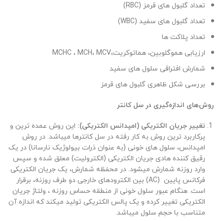
تعداد گلبول های قرمز (RBC)
تعداد گلبول های سفید (WBC)
تعداد پلاکت ها
ارزیابی هموگلوبین، هماتوکریت،MCHC ، MCH، MCV
شمارش افتراقی سلول های سفید
بررسی شکل ظاهری گلبول های قرمز
روش‌های اندازه‌گیری در سل کانتر
تغییر جریان الکتریکی (امپدانس الکتریکی):
این روش عمده ترین و
پرکاربرد ترین روش به کار رفته در سل کانترها میباشد. در روش
امپدانس، سلول های خونی (به عنوان ذرات بیولوژیک نارسانا) در یک
رقیق کننده هادی جریان الکتریکی (الکترولیت) معلق شده و سپس
وارد روزنه شمارش میشود. در محفظه شمارش، یک جریان الکتریکی
فرکانس پایین (AC) بین الکترودهای خارجی دو طرف روزنه، برقرار
است. هنگام عبور سلول خونی از منطقه حساس روزنه ، ولتاژ جریان
الکتریکی تغییر کرده و یک پالس الکتریکی تولید میکند که اندازه آن
متناسب با حجم سلول میباشد.