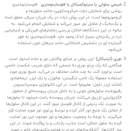
شیمی سلولی یا سیتوکمیکال یا فلوسایتومتری:
فلوسایتومتری
روشی برای شمارش ذرات میکروسکوپی، مانند سلول‌ها و
کروموزوم‌ها است. در این روش ذرات در یک جریان سیال، معلق شده
و یک‌به‌یک از مقابل نور عبور می‌کند و شمارش انجام می‌شود. به
علاوه در این دستگاه‌ها امکان بررسی پارامترهای فیزیکی و شیمیایی
ذره در یک‌زمان بسیار اندک وجود دارد. فلوسایتومتری به طور
گسترده ای در تشخیص اختلالاتی مانند سرطان خون استفاده
می‌شود.
نوری (اپتیکال):
این روش بر مبنای واکنش نور و ماده استوار است.
هنگامی که یک پرتو نوری به جسمی که دارای ضریب شکست خاصی
است برخورد کند، به چند حالت مختلف در می‌آید. منبع نوری مورد
استفاده معمولا یک لامپ تنگستن- هالوژن یا یک لیزر نیمه‌هادی
(مانند لیزر نئون- هلیوم) است. در این تکنولوژی سوسپانسیون
رقیق‌شده سلول‌های خونی را به داخل جریان پیوسته‌ای از محلول
الکترولیتی تزریق می‌کنند. جریان پیوسته باعث میشود تا سلول‌ها
به صورت تک ردیفی از کانال فلوسل عبور کنند. در این کانال سلول‌ها
از مقابل یک منبع نور گذر کرده و توسط پرتوی نور مورد اصابت قرار
میگیرند. با توجه به وضعیت سلول‌ها و نور موجود، این نور اصابت
کرده به سلول ممکن است جذب، بازتاب و یا پراکنده شوند. در این
سل کانترها، آشکارسازهای نوری یا فوتودیتکتورهای خاص، جهت